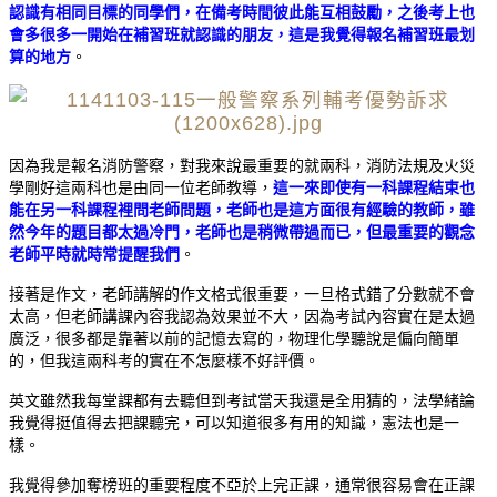
認識有相同目標的同學們，在備考時間彼此能互相鼓勵，之後考上也
會多很多一開始在補習班就認識的朋友，這是我覺得報名補習班最划
算的地方
。
因為我是報名消防警察，對我來說最重要的就兩科，消防法規及火災
學剛好這兩科也是由同一位老師教導，
這一來即使有一科課程結束也
能在另一科課程裡問老師問題，老師也是這方面很有經驗的教師，雖
然今年的題目都太過冷門，老師也是稍微帶過而已，但最重要的觀念
老師平時就時常提醒我們
。
接著是作文，老師講解的作文格式很重要，一旦格式錯了分數就不會
太高，但老師講課內容我認為效果並不大，因為考試內容實在是太過
廣泛，很多都是靠著以前的記憶去寫的，物理化學聽說是偏向簡單
的，但我這兩科考的實在不怎麼樣不好評價。
英文雖然我每堂課都有去聽但到考試當天我還是全用猜的，法學緒論
我覺得挺值得去把課聽完，可以知道很多有用的知識，憲法也是一
樣。
我覺得參加奪榜班的重要程度不亞於上完正課，通常很容易會在正課