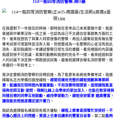
114一般四等消防警察-周O豪
在我還剩下一年退伍的時候，那時就在思考自己未來要做什麼，我是
普通高中畢業沒有一技之長，也認為自己不太適合從事銷售方面的工
作，後來就想到了與軍人特質很像的警察，再加入國軍前我有報名警
專考試很可惜當時並沒有入取，但想要成為一名警察的心並沒有就此
消失，直到我讀到一本講述警察日常生活的書籍，看完裡面的內容讓
我感到很不可思議，真實的勤務和我想的完全不一樣，後來經過和家
人的討論下決定換一條跑道試試看，最後就選擇去報名消防警察，很
幸運的一年就考上。
我決定要朝消防警察的目標前進，為了能更有系統地準備考試，我選
擇報名志光學儒的面授課程。
補習班擁有完整的課程規劃與專業師
資，能讓我在短時間內掌握重點，不用浪費時間摸索，面授課程能直
接與老師互動ˋ提問，理解比線上自學來的更加深入，也能在教室裡與
同樣目標的同學互相鼓勵，維持學習動力，課程安排緊湊ˋ題庫豐富，
讓我能依照進度穩定提升實力
。
我認為選擇報名補習班有兩大優點，
課程上都會直接幫忙安排好，不
用擔心題目上的問題，資源上也會自讀來的豐富且省事
，第二點
能夠