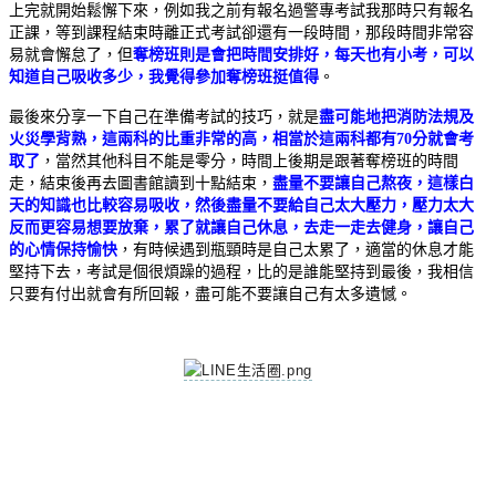
上完就開始鬆懈下來，例如我之前有報名過警專考試我那時只有報名
正課，等到課程結束時離正式考試卻還有一段時間，那段時間非常容
易就會懈怠了，但
奪榜班則是會把時間安排好，每天也有小考，可以
知道自己吸收多少，我覺得參加奪榜班挺值得
。
最後來分享一下自己在準備考試的技巧，就是
盡可能地把消防法規及
火災學背熟，這兩科的比重非常的高，相當於這兩科都有70分就會考
取了
，當然其他科目不能是零分，時間上後期是跟著奪榜班的時間
走，結束後再去圖書館讀到十點結束，
盡量不要讓自己熬夜，這樣白
天的知識也比較容易吸收，然後盡量不要給自己太大壓力，壓力太大
反而更容易想要放棄，累了就讓自己休息，去走一走去健身，讓自己
的心情保持愉快
，有時候遇到瓶頸時是自己太累了，適當的休息才能
堅持下去，考試是個很煩躁的過程，比的是誰能堅持到最後，我相信
只要有付出就會有所回報，盡可能不要讓自己有太多遺憾。